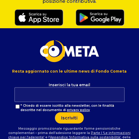
posizione contributiva.
Se il familiare che ha perso la qualifica di fiscalmente a
carico vorrà mantenere la propria posizione aperta in
Cometa, potrà continuare ad effettuare in maniera
autonoma i versamenti o decidere di mantenere la
posizione attiva ma non versare nulla.
Resta aggiornato con le ultime news di Fondo Cometa
Inserisci la tua email
* Chiedo di essere iscritto alla newsletter, con le finalità
descritte nel documento di
privacy policy
Messaggio promozionale riguardante forme pensionistiche
complementari – prima dell’adesione leggere la
Parte I ‘Le informazioni
chiave per l’aderente’
e l’
Appendice ‘Informativa sulla sostenibilità’
, della