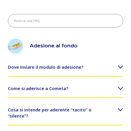
Adesione al fondo
Dove inviare il modulo di adesione?
I moduli di adesione vanno inviati a FONDO COMETA C/O
Come si aderisce a Cometa?
PREVINET CASELLA POSTALE 176 CAP 31021
MOGLIANO VENETO (TV)
Basta compilare il
modulo di adesione
e consegnarlo al
Cosa si intende per aderente “tacito” o
proprio datore di lavoro, dopo aver preso visione dei
“silente”?
documenti Parte I “Le informazioni chiave per l'aderente”
della Nota informativa e l'Appendice “Informativa sulla