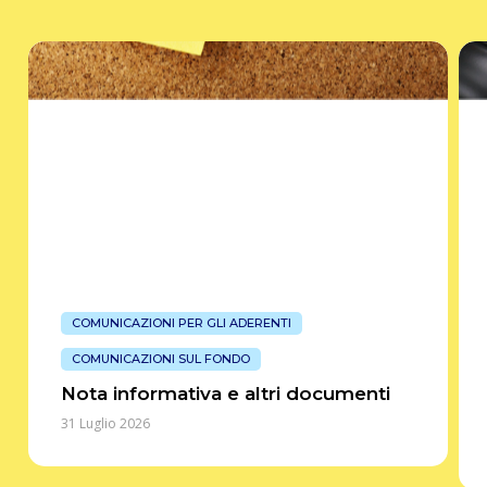
Nota
Mod
informativa
lo
e
Sta
altri
del
documenti
Fon
Co
COMUNICAZIONI PER GLI ADERENTI
COMUNICAZIONI SUL FONDO
Nota informativa e altri documenti
31 Luglio 2026