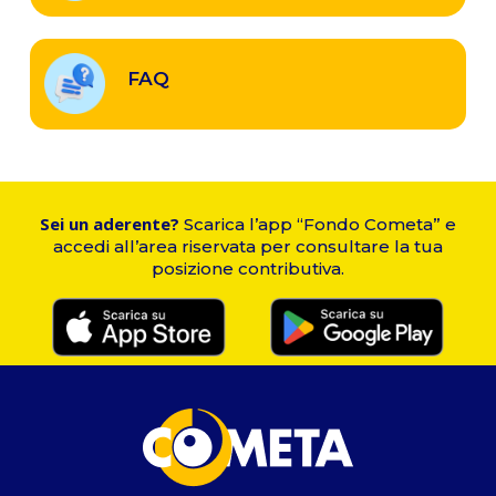
FAQ
FAQ
Sei un aderente?
Scarica l’app “Fondo Cometa” e
accedi all’area riservata per consultare la tua
posizione contributiva.