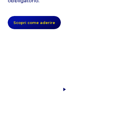
obbligatorio.
Scopri come aderire
Play
Video