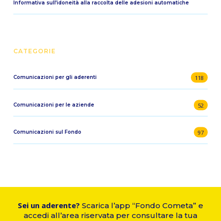
Informativa sull’idoneità alla raccolta delle adesioni automatiche
CATEGORIE
118
Comunicazioni per gli aderenti
52
Comunicazioni per le aziende
97
Comunicazioni sul Fondo
Sei un aderente?
Scarica l’app “Fondo Cometa” e
accedi all’area riservata per consultare la tua