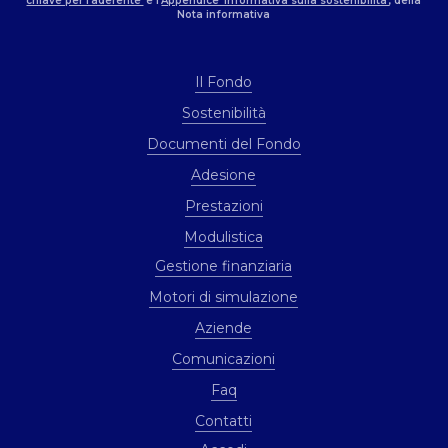
chiave per l’aderente’
e l’
Appendice ‘Informativa sulla sostenibilità’
, della
Nota informativa
Il Fondo
Sostenibilità
Documenti del Fondo
Adesione
Prestazioni
Modulistica
Gestione finanziaria
Motori di simulazione
Aziende
Comunicazioni
Faq
Contatti