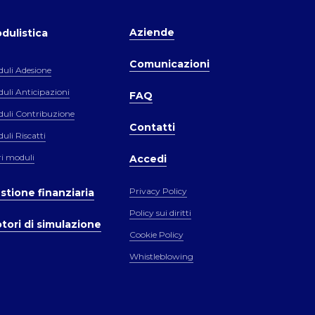
Aziende
dulistica
Comunicazioni
uli Adesione
uli Anticipazioni
FAQ
uli Contribuzione
Contatti
uli Riscatti
ri moduli
Accedi
Privacy Policy
stione finanziaria
Policy sui diritti
tori di simulazione
Cookie Policy
Whistleblowing