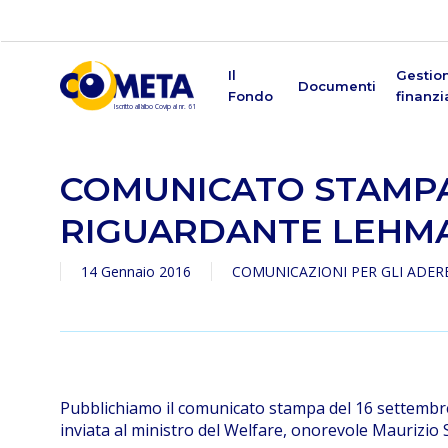
Skip
to
main
content
Il
Gestio
Documenti
Fondo
finanzi
COMUNICATO STAMP
RIGUARDANTE LEHM
14 Gennaio 2016
COMUNICAZIONI PER GLI ADER
Pubblichiamo il comunicato stampa del 16 settembre 
Premi Invio per cercare o ESC per chiudere
inviata al ministro del Welfare, onorevole Maurizio 