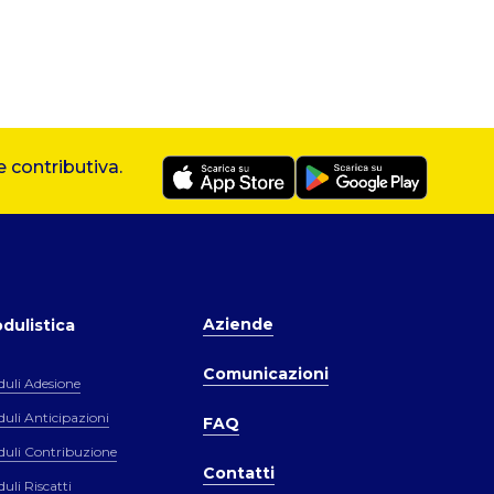
 contributiva.
Aziende
dulistica
Comunicazioni
uli Adesione
uli Anticipazioni
FAQ
uli Contribuzione
Contatti
uli Riscatti