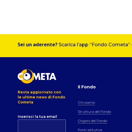
Sei un aderente?
Scarica l’app “Fondo Cometa” e 
Il Fondo
Resta aggiornato con
le ultime news di Fondo
Cometa
Chi siamo
Struttura del Fondo
Inserisci la tua email
Organi del Fondo
Fonti istitutive