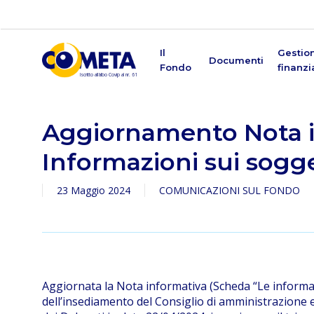
Skip
to
main
content
Il
Gestio
Documenti
Fondo
finanzi
Aggiornamento Nota i
Informazioni sui sogge
23 Maggio 2024
COMUNICAZIONI SUL FONDO
Premi Invio per cercare o ESC per chiudere
Aggiornata la Nota informativa (Scheda “Le informazi
dell’insediamento del Consiglio di amministrazione e 