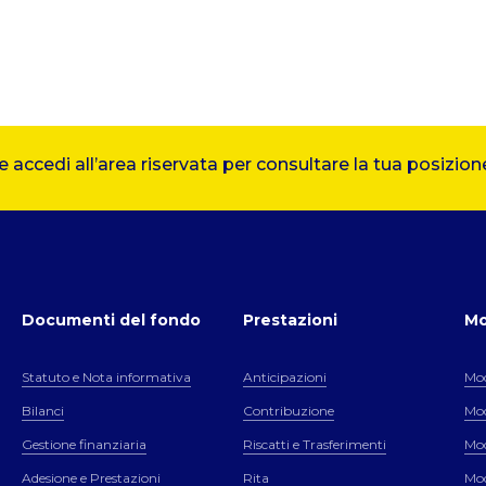
accedi all’area riservata per consultare la tua posizione
Documenti del fondo
Prestazioni
Mo
Statuto e Nota informativa
Anticipazioni
Mod
Bilanci
Contribuzione
Mod
Gestione finanziaria
Riscatti e Trasferimenti
Mod
Adesione e Prestazioni
Rita
Mod