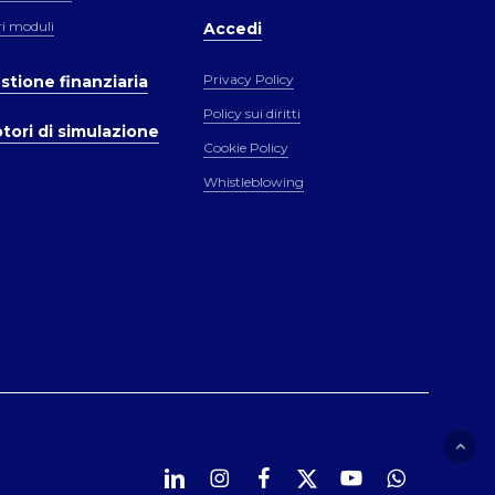
ri moduli
Accedi
Privacy Policy
stione finanziaria
Policy sui diritti
tori di simulazione
Cookie Policy
Whistleblowing
LinkedIn
Instagram
Facebook
X.com
YouTube
WhatsApp