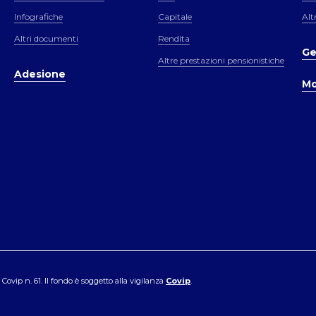
Infografiche
Capitale
Alt
Altri documenti
Rendita
Ge
Altre prestazioni pensionistiche
Adesione
Mo
ovip n. 61. Il fondo è soggetto alla vigilanza
Covip
.