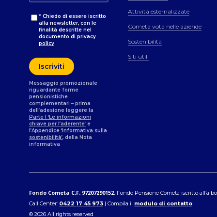
Attività esternalizzate
* Chiedo di essere iscritto
alla newsletter, con le
Cometa vota nelle aziende
finalità descritte nel
documento di
privacy
Sostenibilità
policy
Siti utili
Messaggio promozionale
riguardante forme
pensionistiche
complementari – prima
dell’adesione leggere la
Parte I ‘Le informazioni
chiave per l’aderente’
e
l’
Appendice ‘Informativa sulla
sostenibilità’
, della Nota
informativa
Fondo Cometa C.F. 97207290152.
Fondo Pensione Cometa iscritto all’albo C
Call Center:
0422 17 45 973
| Compila il
modulo di contatto
© 2026 All rights reserved