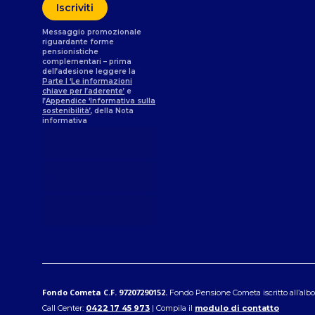
Messaggio promozionale
riguardante forme
pensionistiche
complementari – prima
dell’adesione leggere la
Parte I ‘Le informazioni
chiave per l’aderente’
e
l’
Appendice ‘Informativa sulla
sostenibilità’
, della Nota
informativa
Fondo Cometa C.F. 97207290152.
Fondo Pensione Cometa iscritto all’albo C
Call Center:
0422 17 45 973
| Compila il
modulo di contatto