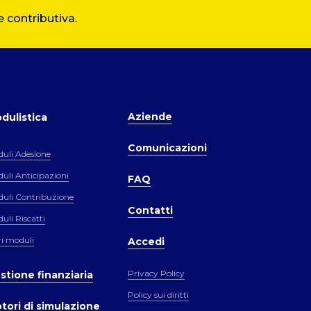
 contributiva.
Aziende
dulistica
Comunicazioni
uli Adesione
uli Anticipazioni
FAQ
uli Contribuzione
Contatti
uli Riscatti
ri moduli
Accedi
Privacy Policy
stione finanziaria
Policy sui diritti
tori di simulazione