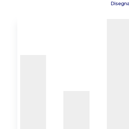
Disegna 
Premi Invio per cercare o ESC per chiudere