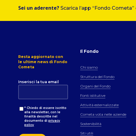
Sei un aderente?
Scarica l’app “Fondo Cometa” e 
Il Fondo
Resta aggiornato con
le ultime news di Fondo
Cometa
Chi siamo
Struttura del Fondo
Inserisci la tua email
Organi del Fondo
Fonti istitutive
Attività esternalizzate
* Chiedo di essere iscritto
alla newsletter, con le
Cometa vota nelle aziende
finalità descritte nel
documento di
privacy
Sostenibilità
policy
Siti utili