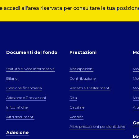
accedi all’area riservata per consultare la tua posizione
Documenti del fondo
Prestazioni
Mo
Statuto e Nota informativa
Anticipazioni
Mod
Bilanci
Contribuzione
Mod
Gestione finanziaria
Riscatti e Trasferimenti
Mod
Adesione e Prestazioni
Rita
Mod
Infografiche
Capitale
Alt
Altri documenti
Rendita
Ge
Altre prestazioni pensionistiche
Adesione
Mo